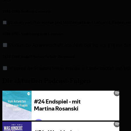
1991-1993 Studium Generale
Studium von Philosophie und Mathematik auf Lehramt, Beginn ein
1989-1991 Ausbildung zum Landwirt
Studium der Agrarwirtschaft, Abschluß: Dipl. Ing. agr. (FH) mit 
1974-1988 Rudolf-Steiner-Schule Dortmund
Während der Schulzeit bereits Praktika in Landwirtschaft und Indu
Die aktuellen Podcast-Folgen