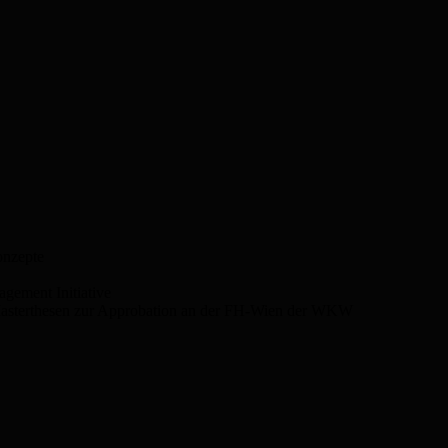
onzepte
ement Initiative
Masterthesen zur Approbation an der FH-Wien der WKW