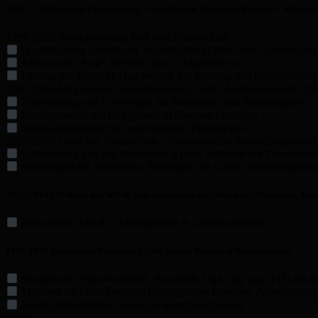
1999 – 2006 Schloss Freudenberg – Gesellschaft Natur und Kunst e.V. Münche
1999-2002 Bereichsleitung Park und Haustechnik
Qualifizierung arbeitsloser Jugendlicher in Park- und Landschafts
Aufbau des „Park“-Bereichs mit 15 Mitarbeitern
Leitung des Bereichs Haustechnik mit Planung und Unterstützung 
2002-2005 Mitglied der Geschäftsleitung, Leiter der Haustechnik, Ge
Entwicklung von Lernwegen für Mitarbeiter und Seminargäste
Kooperationen mit Geldgebern in diversen Projekten
Seminartätigkeiten für verschiedenste Zielgruppen
2005-2006 Leiter der Haustechnik, Administration Ausstellungsberei
Entwicklung und Implementierung einer Software zur Terminverw
Schulungen für Mitarbeiter, Führungen für Gäste, Seminarangebote
2012-2014 FH-Wien der WKW in Kooperation mit Münchner Marketing Aka
international MBA in Management & Communications
1993-1999 Universität Bonn und UGhK Kassel Bonn und Witzenhausen
Studium der Agrarwirtschaft, Abschluß: Dipl. Ing. agr. (FH) mit 
Mitarbeit im Modellversuch Ökologischer Landbau, Arbeitsstrang
Hochschulpolitische Arbeit zur Standortsicherung
Seite