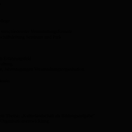
n
pflege
verschiedenster Veranstaltungsformate
schäftsleitung Seminare und Park
ch Erfahrungsfeld
altung.
, Jahrestagungen Veranstaltungsorganisation.
demie:
dem Thema: „Kulturlandschaft als Bildungsaufgabe“
 Organisationsentwicklung.