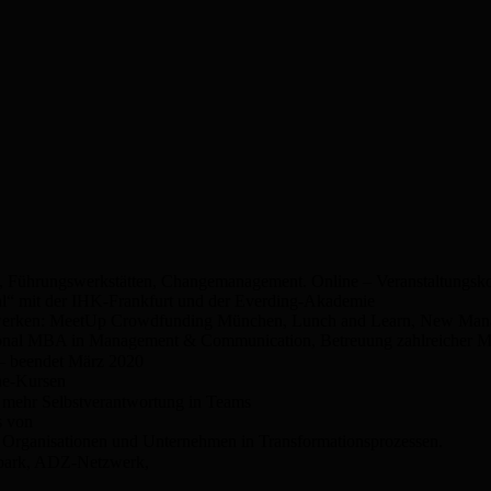
g, Führungswerkstätten, Changemanagement. Online – Veranstaltungsk
l“ mit der IHK-Frankfurt und der Everding-Akademie
zwerken: MeetUp Crowdfunding München, Lunch and Learn, New Manag
tional MBA in Management & Communication, Betreuung zahlreicher 
– beendet März 2020
ne-Kursen
mehr Selbstverantwortung in Teams
s von
en Organisationen und Unternehmen in Transformationsprozessen.
ark, ADZ-Netzwerk,