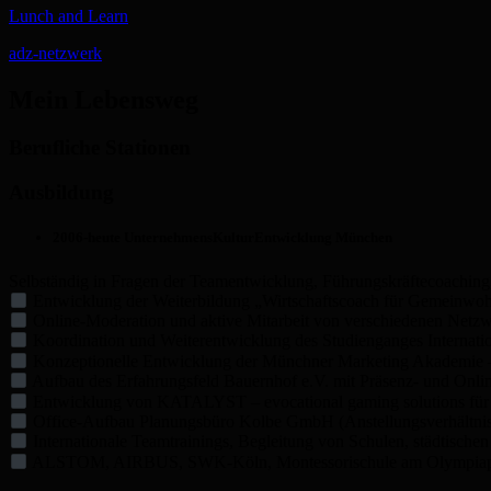
Lunch and Learn
adz-netzwerk
Mein Lebensweg
Berufliche Stationen
Ausbildung
2006-heute UnternehmensKulturEntwicklung München
Selbständig in Fragen der Teamentwicklung, Führungskräftecoachin
Entwicklung der Weiterbildung „Wirtschaftscoach für Gemeinwoh
Online-Moderation und aktive Mitarbeit von verschiedenen Net
Koordination und Weiterentwicklung des Studienganges Interna
Konzeptionelle Entwicklung der Münchner Marketing Akademie 
Aufbau des Erfahrungsfeld Bauernhof e.V. mit Präsenz- und Onli
Entwicklung von KATALYST – evocational gaming solutions für 
Office-Aufbau Planungsbüro Kolbe GmbH (Anstellungsverhältni
Internationale Teamtrainings, Begleitung von Schulen, städtisch
ALSTOM, AIRBUS, SWK-Köln, Montessorischule am Olympiap