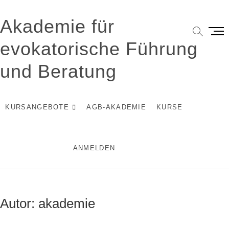
Zum
Inhalt
Akademie für
springen
M
e
evokatorische Führung
n
ü
und Beratung
-
B
u
KURSANGEBOTE
AGB-AKADEMIE
KURSE
t
t
o
n
ANMELDEN
Autor:
akademie